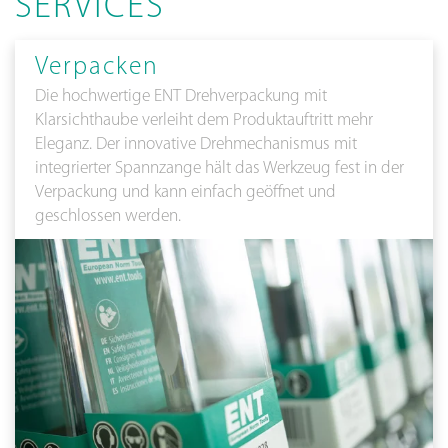
SERVICES
Verpacken
Die hochwertige ENT Drehverpackung mit
Klarsichthaube verleiht dem Produktauftritt mehr
Eleganz. Der innovative Drehmechanismus mit
integrierter Spannzange hält das Werkzeug fest in der
Verpackung und kann einfach geöffnet und
geschlossen werden.