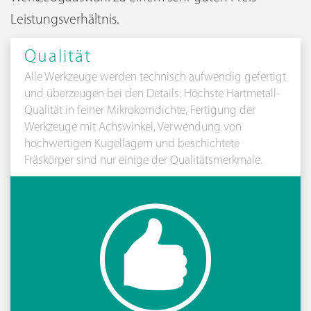
Leistungsverhältnis.
Qualität
Alle Werkzeuge werden technisch aufwendig gefertigt
und überzeugen bei den Details: Höchste Hartmetall-
Qualität in feiner Mikrokorndichte, Fertigung der
Werkzeuge mit Achswinkel, Verwendung von
hochwertigen Kugellagern und beschichtete
Fräskörper sind nur einige der Qualitätsmerkmale.