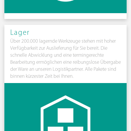
Lager
Über 200.000 lagernde Werkzeuge stehen mit hoher
Verfügbarkeit zur Auslieferung für Sie bereit. Die
schnelle Abwicklung und eine termingerechte
Bearbeitung ermöglichen eine reibungslose Übergabe
der Ware an unseren Logistikpartner. Alle Pakete sind
binnen kürzester Zeit bei Ihnen.