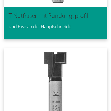
T-Nutfräser mit Rundungsprofil
und Fase an der Hauptschneide