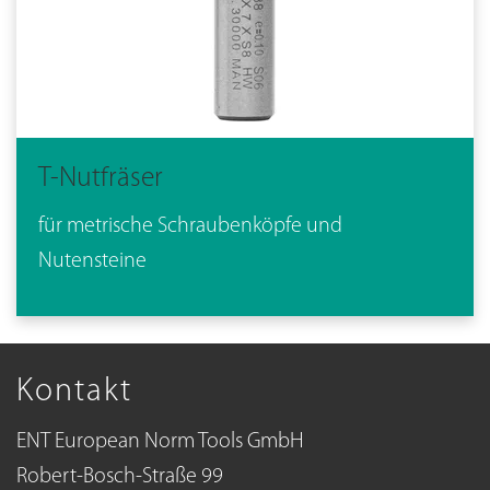
T-Nutfräser
für metrische Schraubenköpfe und
Nutensteine
Kontakt
ENT European Norm Tools GmbH
Robert-Bosch-Straße 99