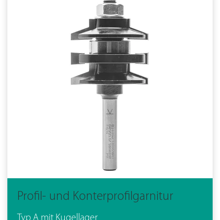
Profil- und Konterprofilgarnitur
Typ A mit Kugellager