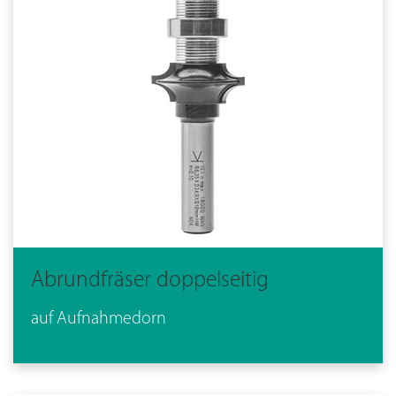
Abrundfräser doppelseitig
auf Aufnahmedorn