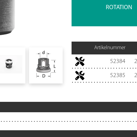
ROTATION
Artikelnummer
52384
52385