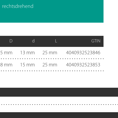
rechtsdrehend
D
d
L
GTIN
25 mm
13 mm
25 mm
4040932523846
28 mm
15 mm
25 mm
4040932523853